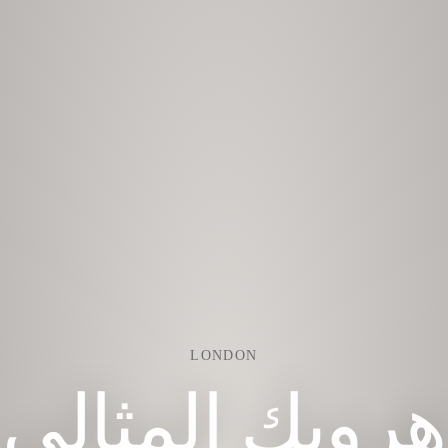
LONDON
هروبك المثالي