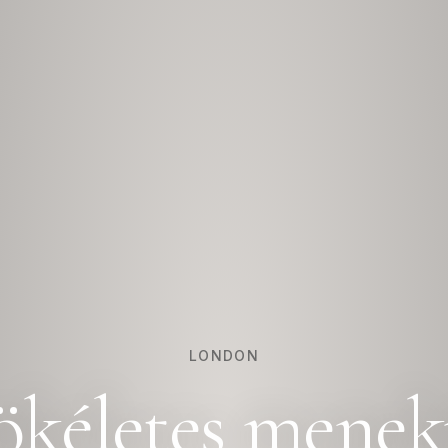
LONDON
ökéletes menek