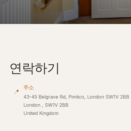
연락하기
주소
📍
43-45 Belgrave Rd, Pimlico, London SW1V 2BB
London , SW1V 2BB
United Kingdom