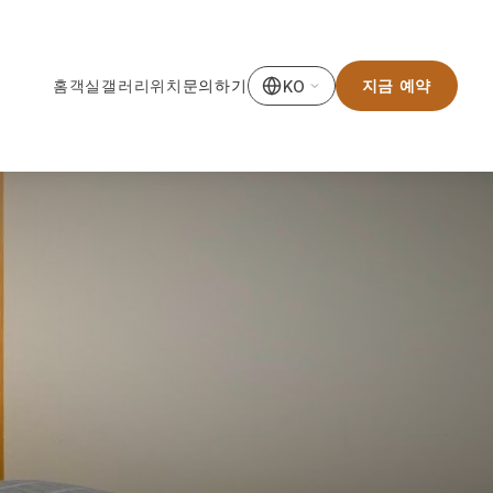
홈
객실
갤러리
위치
문의하기
지금 예약
KO