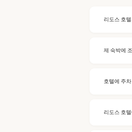
리도스 호텔
리도스 호텔의
보다 일찍 도
제 숙박에 
이 준비될 때
리도스 호텔에
및 메뉴에 대
호텔에 주차
아쉽게도 리도
박을 위해 인
리도스 호텔에
네, 리도스 